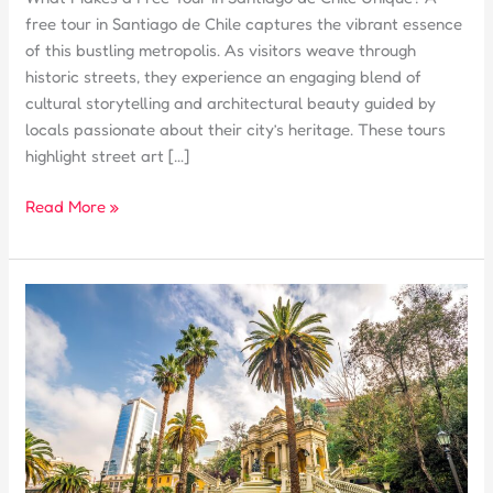
free tour in Santiago de Chile captures the vibrant essence
of this bustling metropolis. As visitors weave through
historic streets, they experience an engaging blend of
cultural storytelling and architectural beauty guided by
locals passionate about their city’s heritage. These tours
highlight street art […]
What
Read More »
Makes
a
Free
Tour
in
Santiago
de
Chile
Unique?