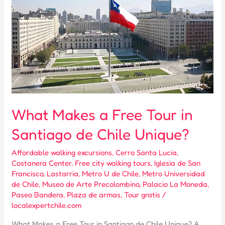
What Makes a Free Tour in
Santiago de Chile Unique?
Affordable walking excursions
,
Cerro Santa Lucia
,
Costanera Center
,
Free city walking tours
,
Iglesia de San
Francisco
,
Lastarria
,
Metro U de Chile
,
Metro Universidad
de Chile
,
Museo de Arte Precolombino
,
Palacio La Moneda
,
Paseo Bandera
,
Plaza de armas
,
Tour gratis
/
localexpertchile.com
What Makes a Free Tour in Santiago de Chile Unique? A