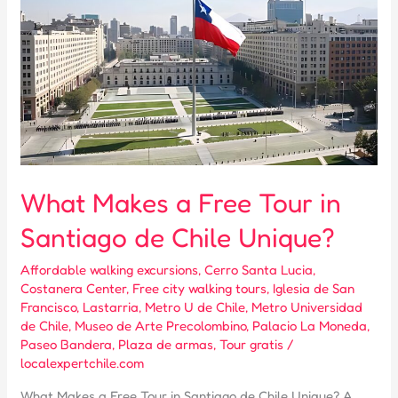
What Makes a Free Tour in
Santiago de Chile Unique?
Affordable walking excursions
,
Cerro Santa Lucia
,
Costanera Center
,
Free city walking tours
,
Iglesia de San
Francisco
,
Lastarria
,
Metro U de Chile
,
Metro Universidad
de Chile
,
Museo de Arte Precolombino
,
Palacio La Moneda
,
Paseo Bandera
,
Plaza de armas
,
Tour gratis
/
localexpertchile.com
What Makes a Free Tour in Santiago de Chile Unique? A