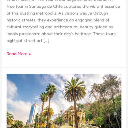
free tour in Santiago de Chile captures the vibrant essence
of this bustling metropolis. As visitors weave through
historic streets, they experience an engaging blend of
cultural storytelling and architectural beauty guided by
locals passionate about their city’s heritage. These tours
highlight street art […]
What
Read More »
Makes
a
Free
Tour
in
Santiago
de
Chile
Unique?